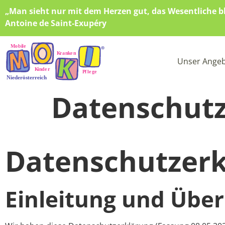
„Man sieht nur mit dem Herzen gut, das Wesentliche bl
Antoine de Saint-Exupéry
Unser Ange
Datenschut
Datenschutzer
Einleitung und Über