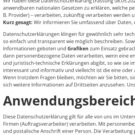
Wir haben diese Datenschutzerklärung (Fassung 08.05.20
anwendbaren nationalen Gesetzen zu erklären, welche per
B. Provider) – verarbeiten, zukünftig verarbeiten werden
Kurz gesagt:
Wir informieren Sie umfassend über Daten, di
Datenschutzerklärungen klingen für gewöhnlich sehr techn
so einfach und transparent wie möglich beschreiben. Sowe
Informationen geboten und
Grafiken
zum Einsatz gebrach
dann personenbezogene Daten verarbeiten, wenn eine ents
und juristisch-technische Erklärungen abgibt, so wie sie 
interessant und informativ und vielleicht ist die eine ode
Wenn trotzdem Fragen bleiben, möchten wir Sie bitten, s
sich weitere Informationen auf Drittseiten anzusehen. Un
Anwendungsbereic
Diese Datenschutzerklärung gilt für alle von uns im Un
Firmen (Auftragsverarbeiter) verarbeiten. Mit personenb
und postalische Anschrift einer Person. Die Verarbeitun