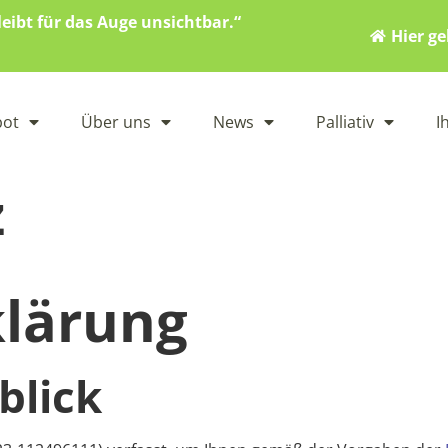
eibt für das Auge unsichtbar.“
Hier g
bot
Über uns
News
Palliativ
I
z
klärung
blick