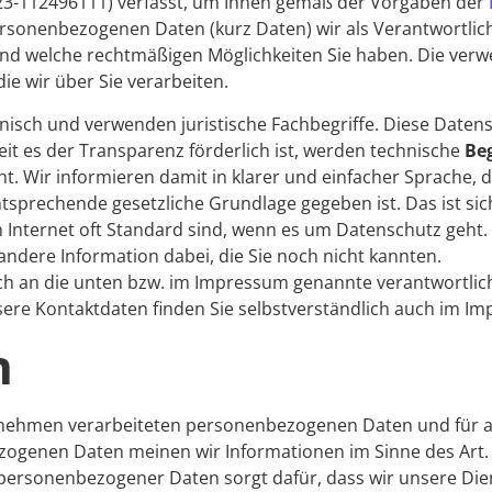
23-112496111) verfasst, um Ihnen gemäß der Vorgaben der
sonenbezogenen Daten (kurz Daten) wir als Verantwortliche
 und welche rechtmäßigen Möglichkeiten Sie haben. Die verw
e wir über Sie verarbeiten.
isch und verwenden juristische Fachbegriffe. Diese Datens
it es der Transparenz förderlich ist, werden technische
Beg
t. Wir informieren damit in klarer und einfacher Sprache, 
prechende gesetzliche Grundlage gegeben ist. Das ist sic
im Internet oft Standard sind, wenn es um Datenschutz geht. 
r andere Information dabei, die Sie noch nicht kannten.
ich an die unten bzw. im Impressum genannte verantwortlic
sere Kontaktdaten finden Sie selbstverständlich auch im I
h
ternehmen verarbeiteten personenbezogenen Daten und für 
ezogenen Daten meinen wir Informationen im Sinne des Art.
g personenbezogener Daten sorgt dafür, dass wir unsere D