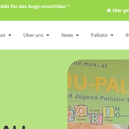
eibt für das Auge unsichtbar.“
Hier g
bot
Über uns
News
Palliativ
I