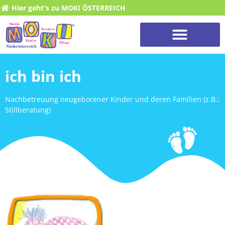
Hier geht's zu MOKI ÖSTERREICH
ich bin ich
Nachbetreuung neugeborener Kinder und deren Familien (z.B.:
Stillberatung)