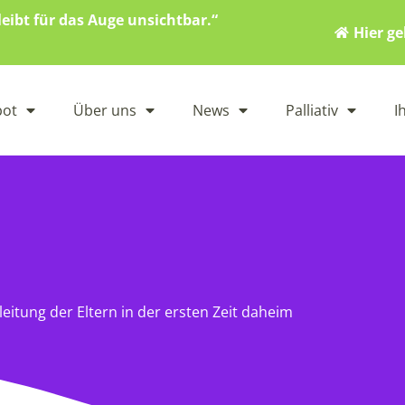
eibt für das Auge unsichtbar.“
Hier g
bot
Über uns
News
Palliativ
I
itung der Eltern in der ersten Zeit daheim