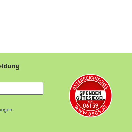
eldung
ungen