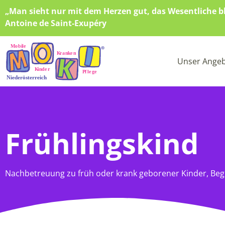
„Man sieht nur mit dem Herzen gut, das Wesentliche bl
Antoine de Saint-Exupéry
Unser Ange
Frühlingskind
Nachbetreuung zu früh oder krank geborener Kinder, Begle