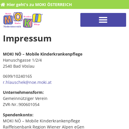
Hier geht's zu MOKI ÖSTERREICH
Impressum
MOKI NÖ – Mobile Kinderkrankenpflege
Hanuschgasse 1/2/4
2540 Bad Vöslau
0699/10240165
r.hlauschek@noe.moki.at
Unternehmensform:
Gemeinnütziger Verein
ZVR-Nr.:900601054
Spendenkonto:
MOKI NÖ – Mobile Kinderkrankenpflege
Raiffeisenbank Region Wiener Alpen eGen